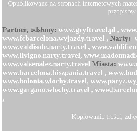
Opublikowane na stronach internetowych materi
przepisów
Partner, odsłony:
www.gryftravel.pl
,
www.
www.fcbarcelona.wyjazdy.travel
,
Narty:
www.valdisole.narty.travel
,
www.valdifiem
www.livigno.narty.travel
,
www.madonnadica
www.valsenales.narty.travel
Miasta:
www.r
www.barcelona.hiszpania.travel
,
www.buda
www.bolonia.wlochy.travel
,
www.paryz.wyj
www.gargano.wlochy.travel
,
www.barcelon
,
Kopiowanie treści, zdję