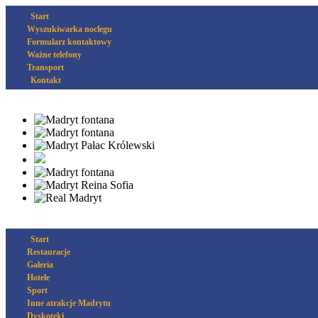
Start
Wyszukiwarka noclegu
Formularz kontaktowy
Ważne telefony
Transport
Kontakt
Start
Restauracje
Galeria
Hotele
Sport
Inne atrakcje Madrytu
Dyskoteki